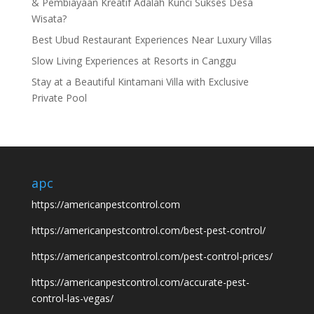
& Pembiayaan Kreatif Adalah Kunci Sukses Desa
Wisata?
Best Ubud Restaurant Experiences Near Luxury Villas
Slow Living Experiences at Resorts in Canggu
Stay at a Beautiful Kintamani Villa with Exclusive
Private Pool
apc
https://americanpestcontrol.com
https://americanpestcontrol.com/best-pest-control/
https://americanpestcontrol.com/pest-control-prices/
https://americanpestcontrol.com/accurate-pest-
control-las-vegas/